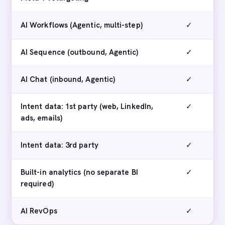
AI Workflows (Agentic, multi-step)
✓
AI Sequence (outbound, Agentic)
✓
AI Chat (inbound, Agentic)
✓
Intent data: 1st party (web, LinkedIn,
✓
ads, emails)
Intent data: 3rd party
✓
Built-in analytics (no separate BI
✓
required)
AI RevOps
✓