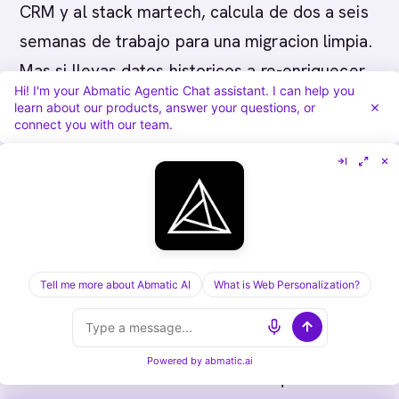
CRM y al stack martech, calcula de dos a seis
semanas de trabajo para una migracion limpia.
Mas si llevas datos historicos a re-enriquecer,
Hi! I'm your Abmatic Agentic Chat assistant. I can help you
o si no hay un RevOps dedicado pilotando el
learn about our products, answer your questions, or
connect you with our team.
cambio.
La huella regulatoria es diferente de
un despliegue estadounidense?
Si. La LGPD brasilena y las leyes de proteccion
Tell me more about Abmatic AI
What is Web Personalization?
de datos locales (Mexico, Argentina, Colombia,
Chile) fijan reglas de procesamiento que
difieren del enfoque estadounidense.
Powered by
abmatic.ai
Desconfia de los DPA del vendor que se leen