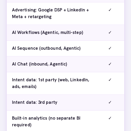
Advertising: Google DSP + LinkedIn +
✓
Meta + retargeting
AI Workflows (Agentic, multi-step)
✓
AI Sequence (outbound, Agentic)
✓
AI Chat (inbound, Agentic)
✓
Intent data: 1st party (web, LinkedIn,
✓
ads, emails)
Intent data: 3rd party
✓
Built-in analytics (no separate BI
✓
required)