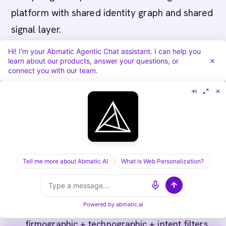
platform with shared identity graph and shared
signal layer.
Hi! I'm your Abmatic Agentic Chat assistant. I can help you
learn about our products, answer your questions, or
15+ Native Capabilities (Abmatic AI
connect you with our team.
vs. Point Tools)
Web personalization
(Mutiny / Intellimize
equivalent) - on-site experience
personalization by firmographic / stage /
signal
Tell me more about Abmatic AI
A/B testing
(VWO / Optimizely equivalent) -
What is Web Personalization?
multivariate across web, email, and ads
Account list building + Contact list building
Powered by
abmatic.ai
(Clay / Apollo equivalent) - first-party
firmographic + technographic + intent filters