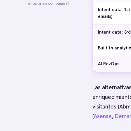
enterprise companies?
Intent data: 1st
emails)
Intent data: 3rd
Built-in analyti
AI RevOps
Las alternativa
enriquecimient
visitantes (Abm
(
6sense
,
Dema