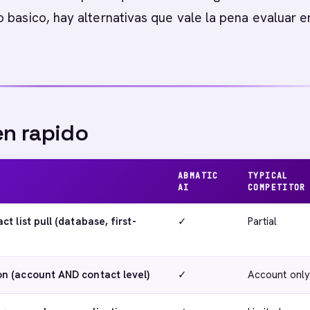
 basico, hay alternativas que vale la pena evaluar e
n rapido
ABMATIC
TYPICAL
AI
COMPETITOR
t list pull (database, first-
✓
Partial
n (account AND contact level)
✓
Account only