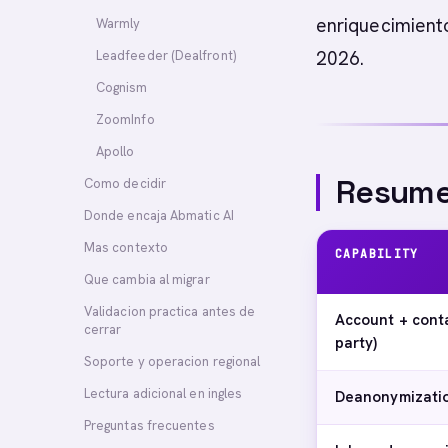
enriquecimiento
Warmly
2026.
Leadfeeder (Dealfront)
Cognism
ZoomInfo
Apollo
Resume
Como decidir
Donde encaja Abmatic AI
Mas contexto
CAPABILITY
Que cambia al migrar
Validacion practica antes de
Account + contac
cerrar
party)
Soporte y operacion regional
Lectura adicional en ingles
Deanonymizatio
Preguntas frecuentes