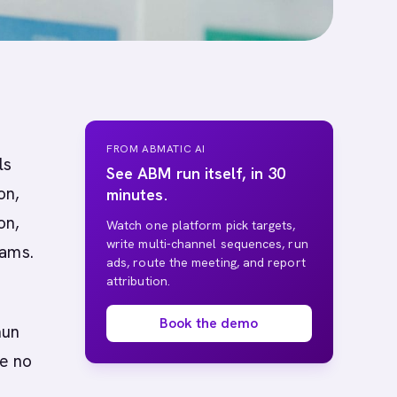
FROM ABMATIC AI
ls
See ABM run itself, in 30
on,
minutes.
on,
Watch one platform pick targets,
write multi-channel sequences, run
eams.
ads, route the meeting, and report
attribution.
Book the demo
mun
ue no