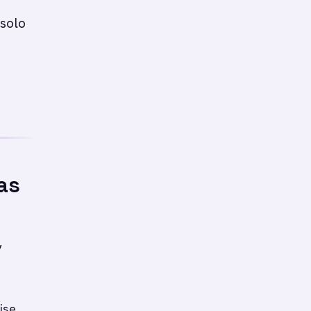
 solo
as
y
ise.