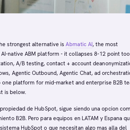
he strongest alternative is
Abmatic AI
, the most
I-native ABM platform - it collapses 8-12 point too
ation, A/B testing, contact + account deanonymizati
ows, Agentic Outbound, Agentic Chat, ad orchestrati
to one platform for mid-market and enterprise B2B t
st is below.
a propiedad de HubSpot, sigue siendo una opcion co
miento B2B. Pero para equipos en LATAM y Espana q
osistema HubSpot o que necesitan algo mas alla del