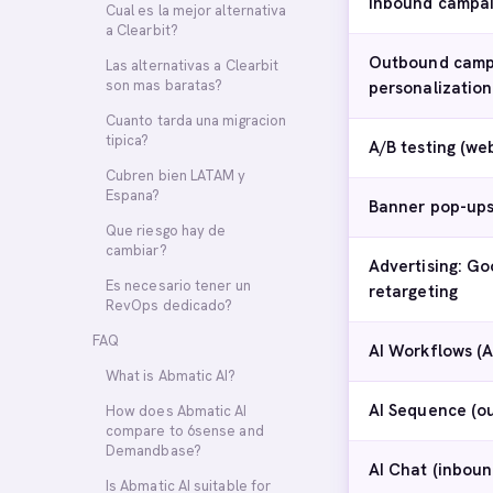
Inbound campai
Cual es la mejor alternativa
a Clearbit?
Outbound camp
Las alternativas a Clearbit
son mas baratas?
personalization
Cuanto tarda una migracion
tipica?
A/B testing (we
Cubren bien LATAM y
Espana?
Banner pop-up
Que riesgo hay de
cambiar?
Advertising: Go
Es necesario tener un
retargeting
RevOps dedicado?
FAQ
AI Workflows (A
What is Abmatic AI?
AI Sequence (o
How does Abmatic AI
compare to 6sense and
Demandbase?
AI Chat (inboun
Is Abmatic AI suitable for