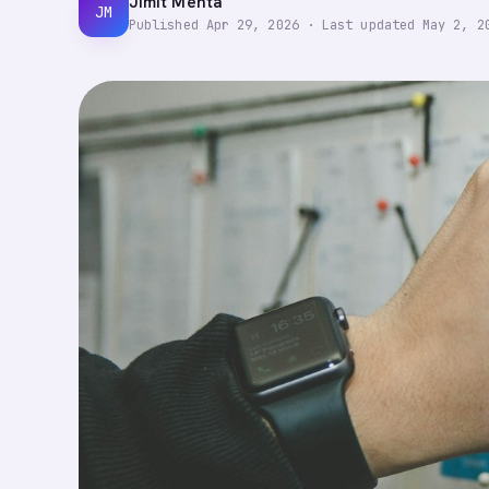
Jimit Mehta
JM
Published
Apr 29, 2026
·
Last updated
May 2, 2