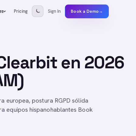
Pricing
Sign In
es
Book a Demo
→
 Clearbit en 2026
AM)
ura europea, postura RGPD sólida
ra equipos hispanohablantes Book