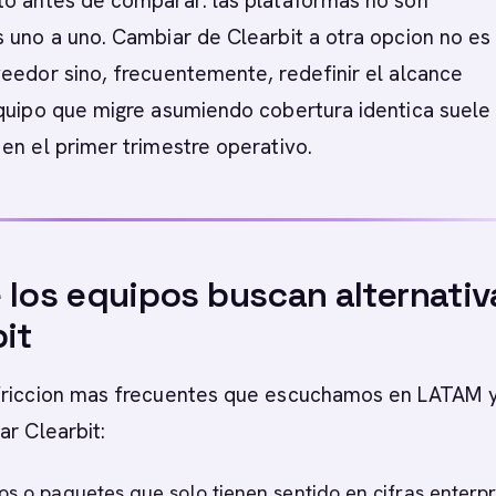
to antes de comparar: las plataformas no son
 uno a uno. Cambiar de Clearbit a otra opcion no es
eedor sino, frecuentemente, redefinir el alcance
equipo que migre asumiendo cobertura identica suele
en el primer trimestre operativo.
 los equipos buscan alternativ
bit
friccion mas frecuentes que escuchamos en LATAM 
ar Clearbit:
os o paquetes que solo tienen sentido en cifras enterpr