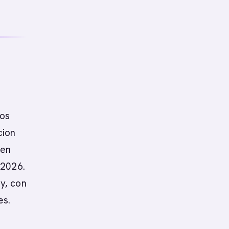
mos
cion
 en
 2026.
y, con
es.