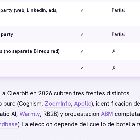
 party (web, LinkedIn, ads,
✓
Partial
 party
✓
Partial
cs (no separate BI required)
✓
✗
✓
✗
s a Clearbit en 2026 cubren tres frentes distintos:
o puro (Cognism,
ZoomInfo
,
Apollo
), identificacion d
atic AI,
Warmly
, RB2B) y orquestacion
ABM
complet
ndbase
). La eleccion depende del cuello de botella r