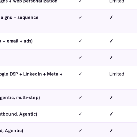
gns + web personalization
✓
Limited
aigns + sequence
✓
✗
b + email + ads)
✓
✗
s
✓
✗
ogle DSP + LinkedIn + Meta +
✓
Limited
gentic, multi-step)
✓
✗
utbound, Agentic)
✓
✗
d, Agentic)
✓
✗