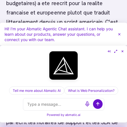
budgetaires) a ete reecrit pour la realite
francaise et europeenne plutot que traduit
litteralement depuis un script americain. C'est
Hi! I'm your Abmatic Agentic Chat assistant. I can help you
la difference entre une vraie localisation et une
learn about our products, answer your questions, or
connect you with our team.
traduction automatique, et cela se voit dans
les questions qui resonnent avec les acheteurs
francais pendant la phase d'evaluation.
Les equipes francaises operent sur le fuseau
CET ou CEST. Un support fournisseur
Tell me more about Abmatic AI
What is Web Personalization?
uniquement americain (heure du Pacifique)
signifie qu'une escalade prend une demi-
journee de retard mecanique. Faites valider
Powered by
abmatic.ai
par ecrit les horaires de support et les SLA de