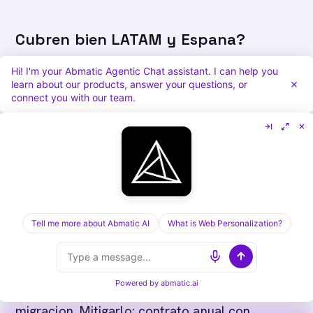
Cubren bien LATAM y Espana?
La cobertura para LATAM y Espana varia
Hi! I'm your Abmatic Agentic Chat assistant. I can help you
learn about our products, answer your questions, or
mucho entre proveedores. Antes de cerrar,
connect you with our team.
validar densidad de datos por pais con una
muestra de cien cuentas reales del ICP. Una
tasa de match menor al setenta por ciento es
senal de que la plataforma no esta lista para
tu mercado.
Tell me more about Abmatic AI
What is Web Personalization?
Que riesgo hay de cambiar?
Powered by
abmatic.ai
El riesgo principal es subestimar el tiempo de
migracion. Mitigarlo: contrato anual con