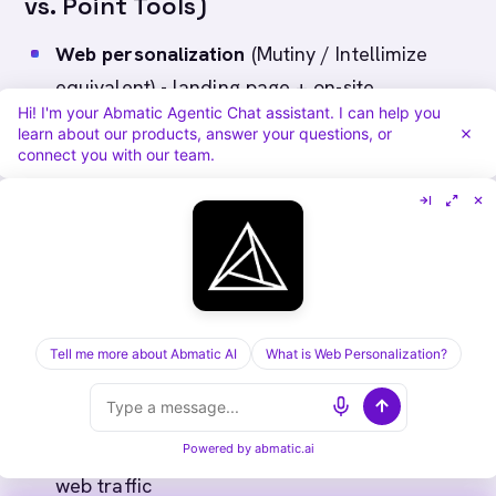
vs. Point Tools)
Web personalization
(Mutiny / Intellimize
equivalent) - landing page + on-site
Hi! I'm your Abmatic Agentic Chat assistant. I can help you
experience personalization by firmographic /
learn about our products, answer your questions, or
stage / signal
connect you with our team.
A/B testing
(VWO / Optimizely equivalent) -
multivariate across web, email, and ads
Account list building + Contact list building
(Clay / Apollo equivalent) - first-party
firmographic + technographic + intent filters,
export- and sync-ready
Tell me more about Abmatic AI
What is Web Personalization?
Account-level deanonymization
(Demandbase / 6sense / Bombora-class) -
resolves company identity from anonymous
Powered by
abmatic.ai
web traffic